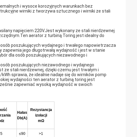
tremalnych i wysoce korozyjnych warunkach bez
ukcyjne wirniki z tworzywa sztucznego i wirniki ze stali
silany napięciem 220V.Jest wykonany ze stali nierdzewnej
zędnym.Ten aerator z turbiną Toring jest idealny do
a osób poszukujących wydajnego i trwałego napowietrzacza
y zapewnia jego długotrwałą wydajność i jest w stanie
wybór dla osób poszukujących niezawodnego i
a osób poszukujących niezawodnego i wydajnego
 ze stali nierdzewnej, dzięki czemu jest trwałym i
 sprawia, że ​​idealnie nadaje się do wirników pomp
ej wydajności ten aerator z turbiną toring jest
ocześnie zapewniać wysoką wydajność w swoich
ność
Rezystancja
Hałas
rzania
izolacji
Db(A)
odz
mΩ
25
≤90
>1