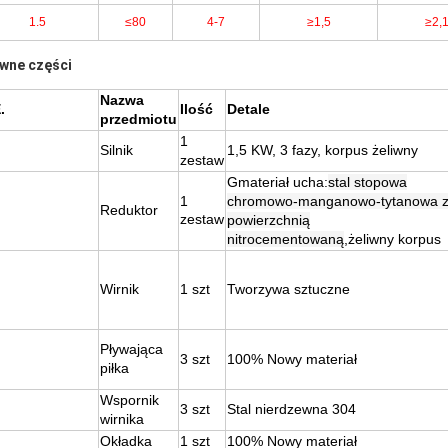
1.5
≤80
4-7
≥1,5
≥2,
wne części
Nazwa
.
Ilość
Detale
przedmiotu
1
Silnik
1,5 KW, 3 fazy, korpus żeliwny
zestaw
G
materiał ucha:
stal stopowa
1
chromowo-manganowo-tytanowa 
Reduktor
zestaw
powierzchnią
nitrocementowaną
,
żeliwny korpus
Wirnik
1 szt
Tworzywa sztuczne
Pływająca
3 szt
100% Nowy materiał
piłka
Wspornik
3 szt
Stal nierdzewna 304
wirnika
Okładka
1 szt
1
00% Nowy materiał