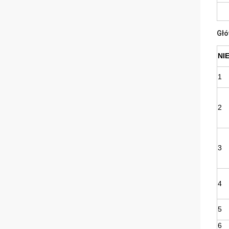
Głó
NIE
1
2
3
4
5
6