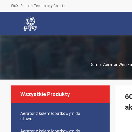
WuXi Sunolta Technology Co., Ltd.
Dom
/
Aerator Wirnika
Wszystkie Produkty
60
ak
Aerator z kołem łopatkowym do
stawu
Aerator z kołem łopatkowym do