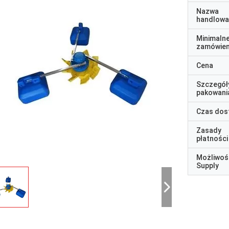
Nazwa
handlowa
Minimaln
zamówien
Cena
Szczegół
pakowani
Czas dos
Zasady
płatności
Możliwoś
Supply