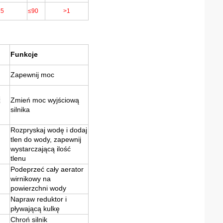
15
≤90
>1
Funkcje
Zapewnij moc
z
Zmień moc wyjściową
silnika
Rozpryskaj wodę i dodaj
tlen do wody, zapewnij
wystarczającą ilość
tlenu
Podeprzeć cały aerator
wirnikowy na
powierzchni wody
Napraw reduktor i
pływającą kulkę
Chroń silnik