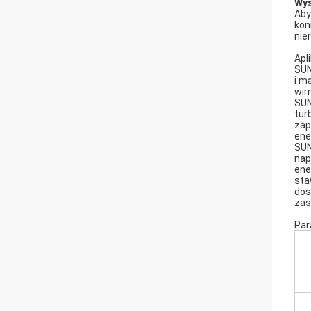
Wys
Aby
kon
nie
Apli
SUN
i m
wir
SUN
tur
zap
ene
SUN
nap
ene
sta
dos
zas
Par