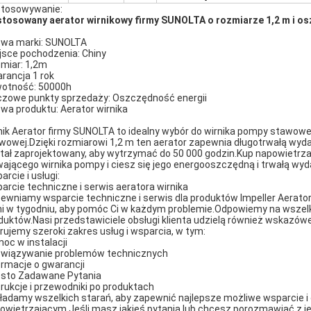
tosowywanie:
tosowany aerator wirnikowy firmy SUNOLTA o rozmiarze 1,2 m i os
wa marki: SUNOLTA
jsce pochodzenia: Chiny
miar: 1,2m
rancja 1 rok
otność: 50000h
czowe punkty sprzedaży: Oszczędność energii
wa produktu: Aerator wirnika
nik Aerator firmy SUNOLTA to idealny wybór do wirnika pompy stawowej
wowej.Dzięki rozmiarowi 1,2 m ten aerator zapewnia długotrwałą wydaj
tał zaprojektowany, aby wytrzymać do 50 000 godzin.Kup napowietrza
wającego wirnika pompy i ciesz się jego energooszczędną i trwałą wyd
arcie i usługi:
arcie techniczne i serwis aeratora wirnika
ewniamy wsparcie techniczne i serwis dla produktów Impeller Aerator
ni w tygodniu, aby pomóc Ci w każdym problemie.Odpowiemy na wszelk
duktów.Nasi przedstawiciele obsługi klienta udzielą również wskazó
rujemy szeroki zakres usług i wsparcia, w tym:
oc w instalacji
wiązywanie problemów technicznych
ormacje o gwarancji
sto Zadawane Pytania
trukcje i przewodniki po produktach
ładamy wszelkich starań, aby zapewnić najlepsze możliwe wsparcie i
owietrzającym.Jeśli masz jakieś pytania lub chcesz porozmawiać z jed