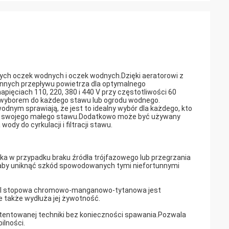
łych oczek wodnych i oczek wodnych.Dzięki aeratorowi z
nnych przepływu powietrza dla optymalnego
pięciach 110, 220, 380 i 440 V przy częstotliwości 60
m wyborem do każdego stawu lub ogrodu wodnego.
odnym sprawiają, że jest to idealny wybór dla każdego, kto
do swojego małego stawu.Dodatkowo może być używany
 do cyrkulacji i filtracji stawu.
a w przypadku braku źródła trójfazowego lub przegrzania
 aby uniknąć szkód spowodowanych tymi niefortunnymi
.Stal stopowa chromowo-manganowo-tytanowa jest
le także wydłuża jej żywotność.
entowanej techniki bez konieczności spawania.Pozwala
ilności.