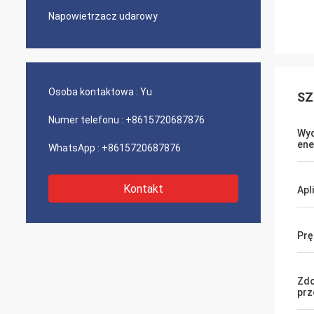
Napowietrzacz udarowy
Osoba kontaktowa :
Yu
SZ
Numer telefonu :
+8615720687876
Wyd
ene
WhatsApp :
+8615720687876
Kontakt
Apl
Prę
Zdo
prz