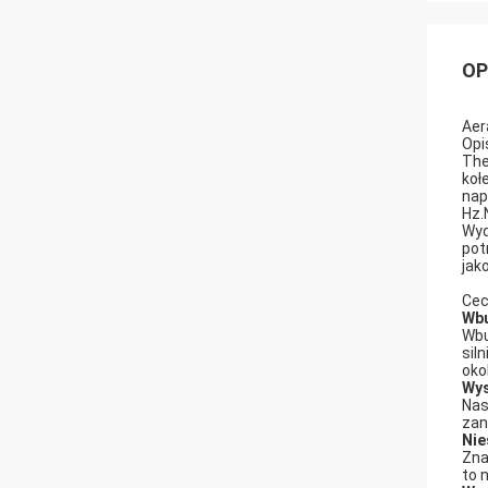
OP
Aer
Opi
Th
koł
nap
Hz.
Wyd
pot
jak
Cec
Wbu
Wbu
sil
oko
Wys
Nas
zan
Nie
Zna
to 