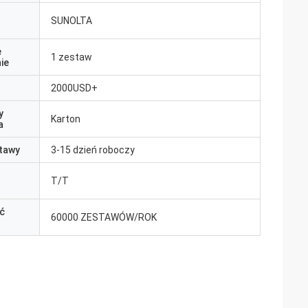
SUNOLTA
e
1 zestaw
ie
2000USD+
y
Karton
a
tawy
3-15 dzień roboczy
T/T
ć
60000 ZESTAWÓW/ROK