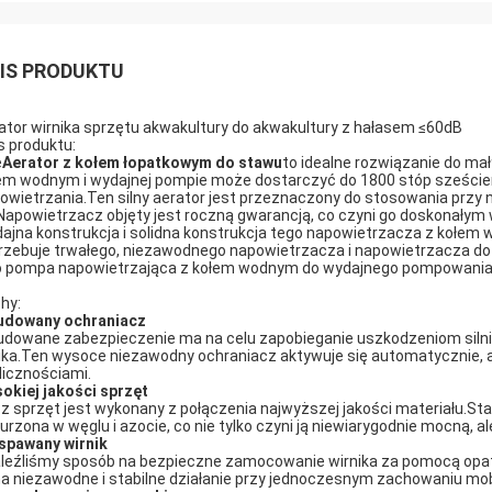
IS PRODUKTU
ator wirnika sprzętu akwakultury do akwakultury z hałasem ≤60dB
s produktu:
e
Aerator z kołem łopatkowym do stawu
to idealne rozwiązanie do ma
em wodnym i wydajnej pompie może dostarczyć do 1800 stóp szeście
owietrzania.Ten silny aerator jest przeznaczony do stosowania przy na
Napowietrzacz objęty jest roczną gwarancją, co czyni go doskonały
ajna konstrukcja i solidna konstrukcja tego napowietrzacza z kołem w
rzebuje trwałego, niezawodnego napowietrzacza i napowietrzacza 
o pompa napowietrzająca z kołem wodnym do wydajnego pompowania wody
hy:
dowany ochraniacz
dowane zabezpieczenie ma na celu zapobieganie uszkodzeniom silnik
nika.Ten wysoce niezawodny ochraniacz aktywuje się automatycznie,
licznościami.
okiej jakości sprzęt
z sprzęt jest wykonany z połączenia najwyższej jakości materiału
urzona w węglu i azocie, co nie tylko czyni ją niewiarygodnie mocną, a
spawany wirnik
leźliśmy sposób na bezpieczne zamocowanie wirnika za pomocą opat
na niezawodne i stabilne działanie przy jednoczesnym zachowaniu mob