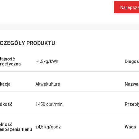
Najlepsz
CZEGÓŁY PRODUKTU
ajność
≥1,5kg/kWh
Długoś
rgetyczna
ikacja
Akwakultura
Nazwa
dkość
1450 obr./min
Przepł
lność
≥4,5 kg/godz
Waga
enoszenia tlenu