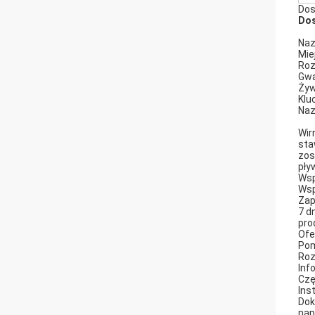
Dos
Dos
Naz
Mie
Roz
Gwa
Żyw
Klu
Naz
Wir
sta
zos
pły
Wsp
Wsp
Zap
7 d
pro
Ofe
Pom
Roz
Inf
Czę
Ins
Dok
nap