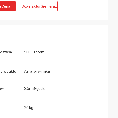
a Cena
Skontaktuj Się Teraz
ć życia
50000 godz
 produktu
Aerator wirnika
yw
2,5m3/godz
20 kg