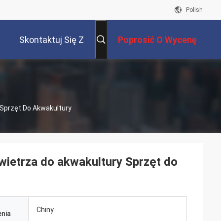
Polish
Skontaktuj Się Z
Poprosić O Wycenę
Nami
Sprzęt Do Akwakultury
ietrza do akwakultury Sprzęt do
Chiny
nia