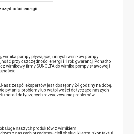
zczędności energii
, wirnika pompy pływającej i innych wirników pompy
ność przy oszczędności energii i 1 rok gwarancji.Ponadto
cz wirnikowy firmy SUNOLTA do wirnika pompy stawowej i
ajnością.
.Nasz zespół ekspertów jest dostępny 24 godziny na dobę,
ie pytania, problemy lub wątpliwości dotyczące naszych
wek i porad dotyczących rozwiązywania problemów.
 obsługę naszych produktów z wirnikiem
nym z naszych przedstawicieli obsługi klienta, skontaktuj