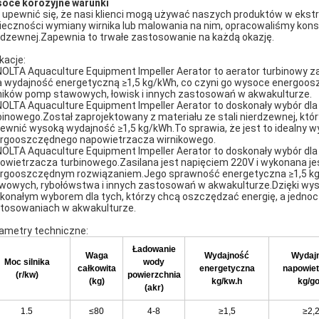
oce korozyjne warunki
 upewnić się, że nasi klienci mogą używać naszych produktów w eks
ieczności wymiany wirnika lub malowania na nim, opracowaliśmy konstr
rdzewnej.Zapewnia to trwałe zastosowanie na każdą okazję.
kacje:
OLTA Aquaculture Equipment Impeller Aerator to aerator turbinowy za
a wydajność energetyczną ≥1,5 kg/kWh, co czyni go wysoce energooszc
ników pomp stawowych, łowisk i innych zastosowań w akwakulturze.
OLTA Aquaculture Equipment Impeller Aerator to doskonały wybór dl
binowego.Został zaprojektowany z materiału ze stali nierdzewnej, któr
ewnić wysoką wydajność ≥1,5 kg/kWh.To sprawia, że ​​jest to idealny 
rgooszczędnego napowietrzacza wirnikowego.
OLTA Aquaculture Equipment Impeller Aerator to doskonały wybór dl
owietrzacza turbinowego.Zasilana jest napięciem 220V i wykonana jest
rgooszczędnym rozwiązaniem.Jego sprawność energetyczna ≥1,5 kg/kWh
wowych, rybołówstwa i innych zastosowań w akwakulturze.Dzięki wysoki
konałym wyborem dla tych, którzy chcą oszczędzać energię, a jedn
tosowaniach w akwakulturze.
ametry techniczne:
Ładowanie
Waga
Wydajność
Wydaj
Moc silnika
wody
całkowita
energetyczna
napowiet
(r/kw)
powierzchnia
(kg)
kg/kw.h
kg/g
(akr)
1.5
≤80
4-8
≥1,5
≥2,